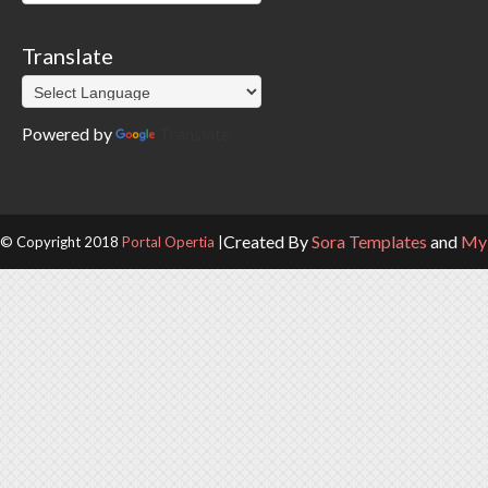
Translate
Powered by
Translate
Created By
Sora Templates
and
My 
© Copyright 2018
Portal Opertia
|