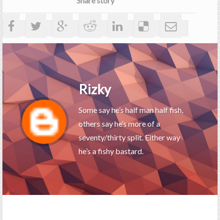
Share story
Rizky
Some say he’s half man half fish,
others say he’s more of a
seventy/thirty split. Either way
he’s a fishy bastard.