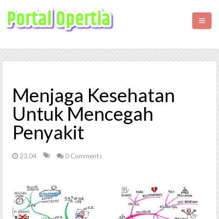
HOME
BISNIS
Menjaga Kesehatan
KESEHATAN
Untuk Mencegah
Penyakit
WISATA
LIFESTYLE
23.04
0 Comments