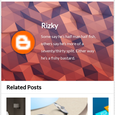
Rizky
Some say he’s half man half fish,
others say he’s more of a
seventy/thirty split. Either way
he’s a fishy bastard.
Related Posts