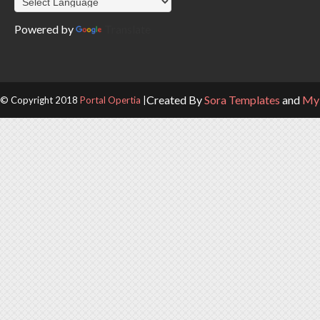
Powered by
Translate
Created By
Sora Templates
and
My 
© Copyright 2018
Portal Opertia
|