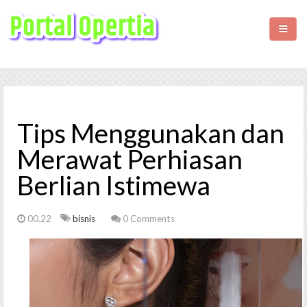
HOME
BISNIS
Tips Menggunakan dan
KESEHATAN
Merawat Perhiasan
Berlian Istimewa
WISATA
LIFESTYLE
00.22
bisnis
0 Comments