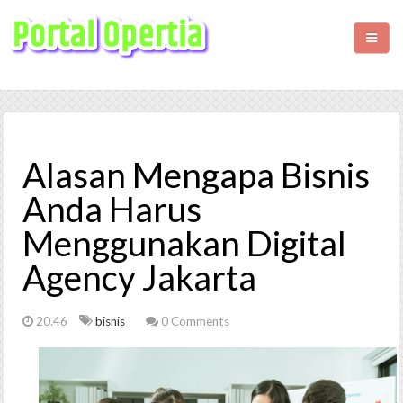
HOME
BISNIS
Alasan Mengapa Bisnis
KESEHATAN
Anda Harus
Menggunakan Digital
WISATA
Agency Jakarta
LIFESTYLE
20.46
bisnis
0 Comments