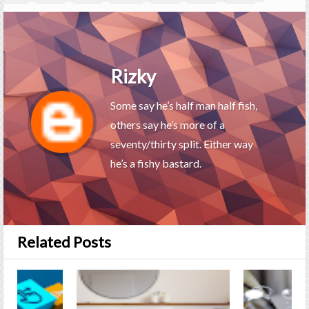
Rizky
Some say he’s half man half fish,
others say he’s more of a
seventy/thirty split. Either way
he’s a fishy bastard.
Related Posts