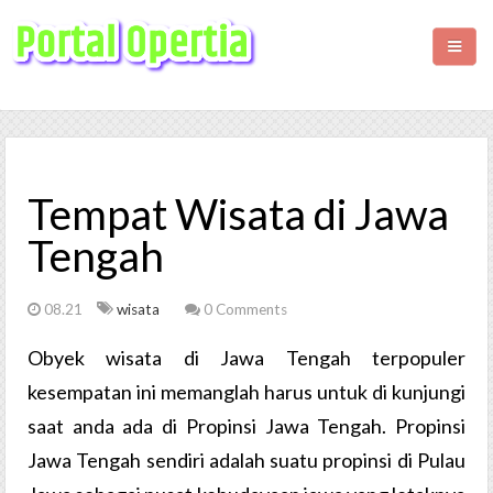
HOME
BISNIS
Tempat Wisata di Jawa
KESEHATAN
Tengah
WISATA
08.21
wisata
0 Comments
LIFESTYLE
Obyek wisata di Jawa Tengah terpopuler
kesempatan ini memanglah harus untuk di kunjungi
saat anda ada di Propinsi Jawa Tengah. Propinsi
Jawa Tengah sendiri adalah suatu propinsi di Pulau