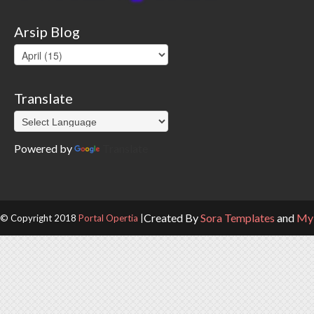
Arsip Blog
Translate
Powered by
Translate
Created By
Sora Templates
and
My 
© Copyright 2018
Portal Opertia
|