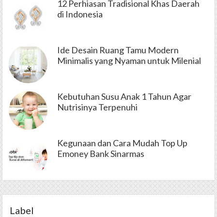
12 Perhiasan Tradisional Khas Daerah
di Indonesia
Ide Desain Ruang Tamu Modern
Minimalis yang Nyaman untuk Milenial
Kebutuhan Susu Anak 1 Tahun Agar
Nutrisinya Terpenuhi
Kegunaan dan Cara Mudah Top Up
Emoney Bank Sinarmas
Label