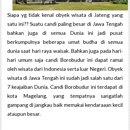
Siapa yg tidak kenal obyek wisata di Jateng yang
satu ini?? Suatu candi paling besar di Jawa Tengah
bahkan juga di semua Dunia ini jadi pusat
berkumpulnya beberapa umat budha di semua
dunia saat hari raya waisak. Bahkan juga pada hari-
hari umum saja candi Borobudur ini dapat ramai
oleh wisata dari Indonesia serta luar Negeri. Obyek
wisata di Jawa Tengah ini sudah jadi salah satu dari
7 keajaiban Dunia. Candi Borobudur ini terdapat di
kota Magelang, yang tempatnya sangatlah
gampang di jangkau baik memakai kendaraaan kecil
ataupun besar.