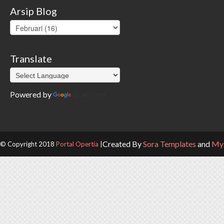
Arsip Blog
Translate
Powered by
Translate
Created By
Sora Templates
and
My 
© Copyright 2018
Portal Opertia
|