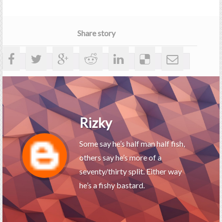
Share story
Rizky
Some say he’s half man half fish,
others say he’s more of a
seventy/thirty split. Either way
he’s a fishy bastard.