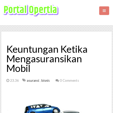
HOME
BISNIS
Keuntungan Ketika
KESEHATAN
Mengasuransikan
Mobil
WISATA
LIFESTYLE
23.36
asuransi
,
bisnis
0 Comments