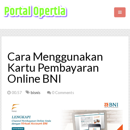
HOME
BISNIS
Cara Menggunakan
KESEHATAN
Kartu Pembayaran​ ​
Online​ ​BNI
WISATA
LIFESTYLE
00.57
bisnis
0 Comments