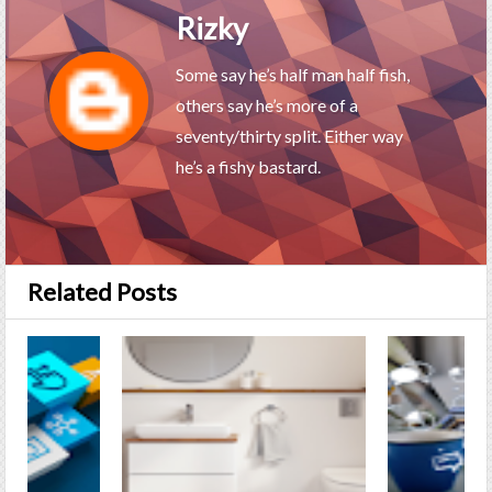
Rizky
Some say he’s half man half fish,
others say he’s more of a
seventy/thirty split. Either way
he’s a fishy bastard.
Related Posts