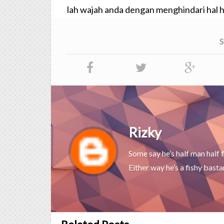
lah wajah anda dengan menghindari hal 
S
Rizky
Some say he’s half man half f
Either way he’s a fishy basta