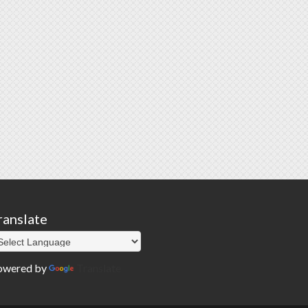
ranslate
owered by
Translate