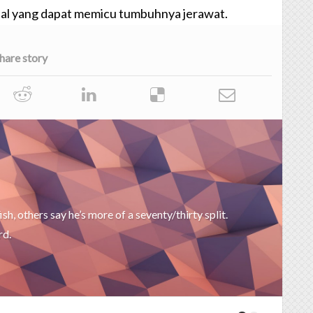
hal yang dapat memicu tumbuhnya jerawat.
hare story
ish, others say he’s more of a seventy/thirty split.
rd.