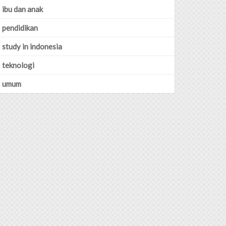
ibu dan anak
pendidikan
study in indonesia
teknologi
umum