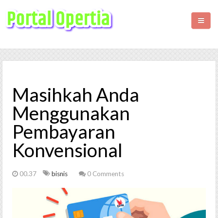
HOME
BISNIS
Masihkah Anda
KESEHATAN
Menggunakan
Pembayaran
WISATA
Konvensional
LIFESTYLE
00.37
bisnis
0 Comments