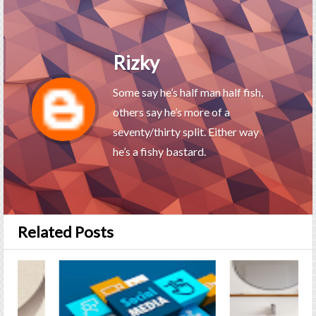
Rizky
Some say he’s half man half fish,
others say he’s more of a
seventy/thirty split. Either way
he’s a fishy bastard.
Related Posts