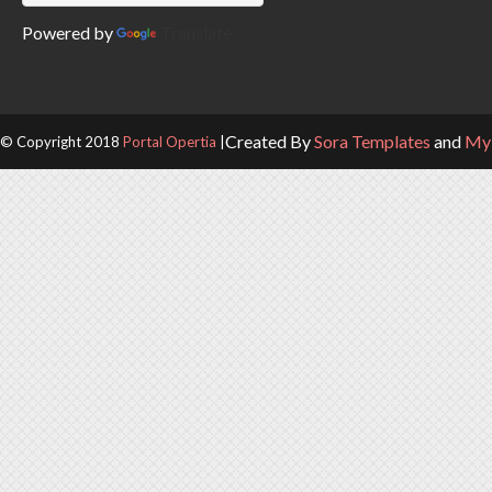
Powered by
Translate
Created By
Sora Templates
and
My 
© Copyright 2018
Portal Opertia
|