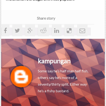
Share story
kampungan
Some say he’s half man half fish,
others say he’s more of a
seventy/thirty split. Either way
he’s a fishy bastard.