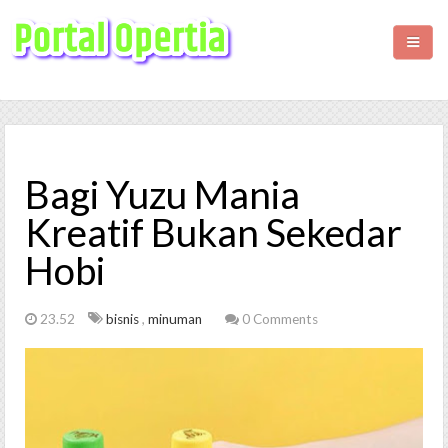
HOME
BISNIS
Bagi Yuzu Mania
KESEHATAN
Kreatif Bukan Sekedar
Hobi
WISATA
LIFESTYLE
23.52
bisnis
,
minuman
0 Comments