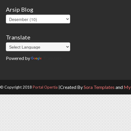
Arsip Blog
Translate
Powered by
Translate
Created By
Sora Templates
and
My 
© Copyright 2018
Portal Opertia
|