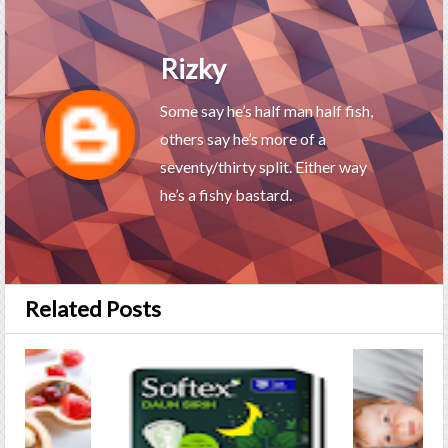
Rizky
Some say he’s half man half fish,
others say he’s more of a
seventy/thirty split. Either way
he’s a fishy bastard.
Related Posts