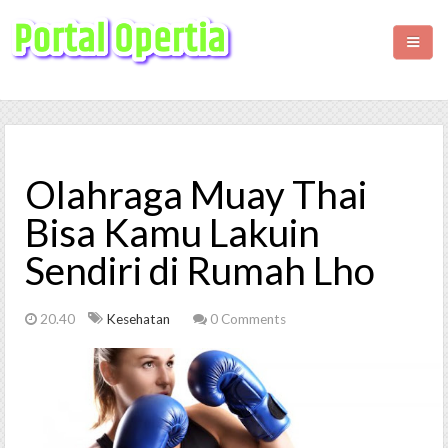
HOME
BISNIS
Olahraga Muay Thai
KESEHATAN
Bisa Kamu Lakuin
Sendiri di Rumah Lho
WISATA
LIFESTYLE
20.40
Kesehatan
0 Comments