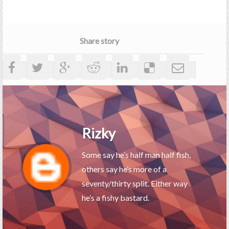
Share story
Rizky
Some say he’s half man half fish,
others say he’s more of a
seventy/thirty split. Either way
he’s a fishy bastard.