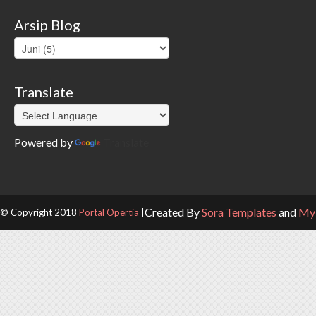
Arsip Blog
Translate
Powered by
Translate
Created By
Sora Templates
and
My 
© Copyright 2018
Portal Opertia
|