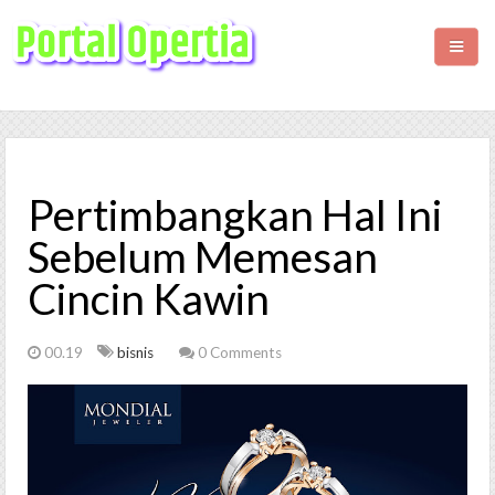
HOME
BISNIS
Pertimbangkan Hal Ini
KESEHATAN
Sebelum Memesan
Cincin Kawin
WISATA
LIFESTYLE
00.19
bisnis
0 Comments