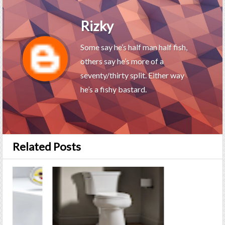
Rizky
Some say he’s half man half fish,
others say he’s more of a
seventy/thirty split. Either way
he’s a fishy bastard.
Related Posts