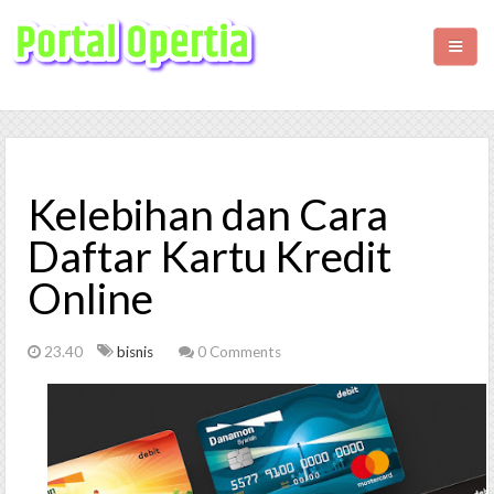
HOME
BISNIS
Kelebihan dan Cara
KESEHATAN
Daftar Kartu Kredit
Online
WISATA
LIFESTYLE
23.40
bisnis
0 Comments