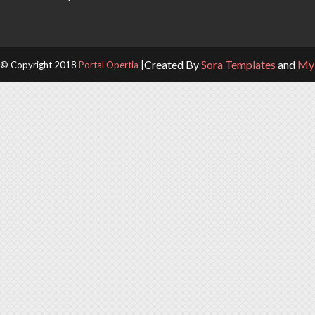
Created By
Sora Templates
and
My 
© Copyright 2018
Portal Opertia
|