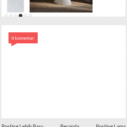
0 komentar:
Posting Lebih Baru
Beranda
Posting Lama