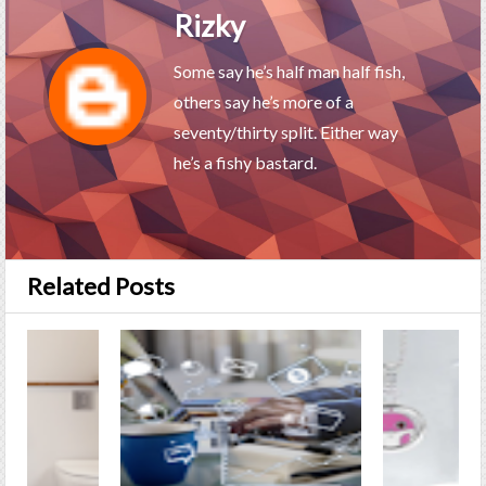
Rizky
Some say he’s half man half fish,
others say he’s more of a
seventy/thirty split. Either way
he’s a fishy bastard.
Related Posts