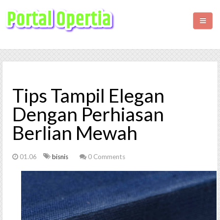
HOME
BISNIS
Tips Tampil Elegan
KESEHATAN
Dengan Perhiasan
Berlian Mewah
WISATA
LIFESTYLE
01.06
bisnis
0 Comments